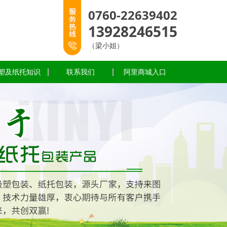
0760-22639402
13928246515
（梁小姐）
塑及纸托知识
联系我们
阿里商城入口